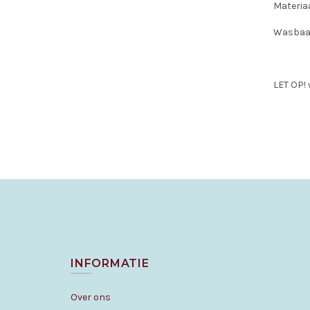
Materiaa
Wasbaar
LET OP! 
INFORMATIE
Over ons