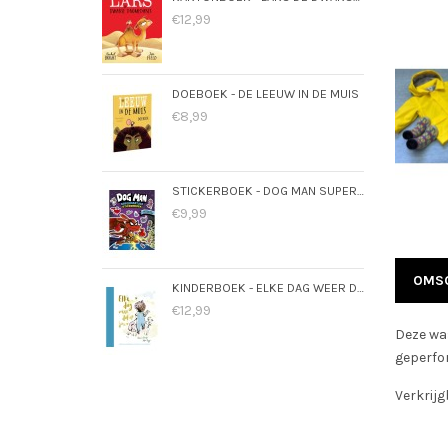
€12,99
DOEBOEK - DE LEEUW IN DE MUIS
€8,99
STICKERBOEK - DOG MAN SUPERMAATJES
€9,99
OMSC
KINDERBOEK - ELKE DAG WEER DOL OP JOU
€12,99
Deze was
geperfor
Verkrijg