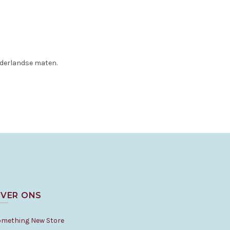
Nederlandse maten.
VER ONS
omething New Store