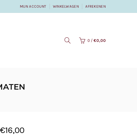
MIJN ACCOUNT
WINKELWAGEN
AFREKENEN
0
/
€0,00
 MATEN
€16,00