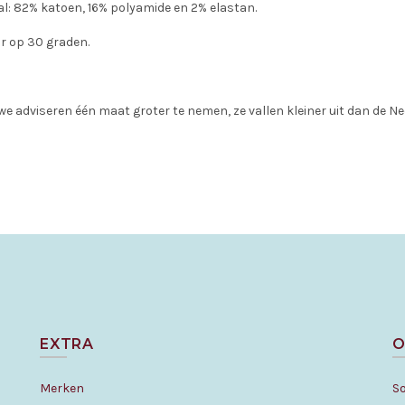
l: 82% katoen, 16% polyamide en 2% elastan.
 op 30 graden.
we adviseren één maat groter te nemen, ze vallen kleiner uit dan de 
EXTRA
O
Merken
S