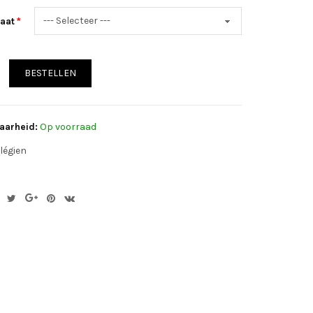
aat
BESTELLEN
aarheid:
Op voorraad
légien