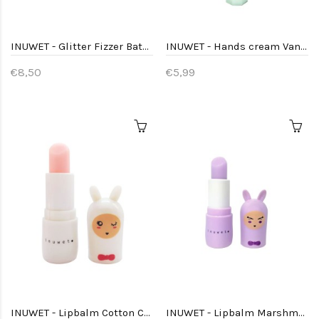
INUWET - Glitter Fizzer Bath Bomb - Lilac Pink
INUWET - Hands cream Vanilla Coconut
€8,50
€5,99
INUWET - Lipbalm Cotton Candy White
INUWET - Lipbalm Marshmallow Mauve