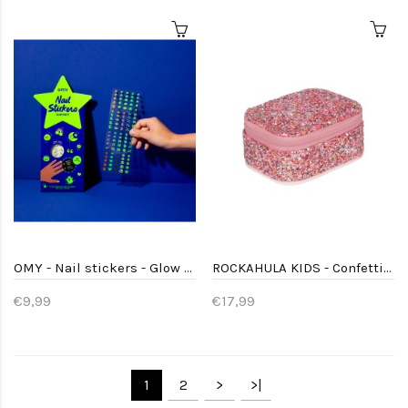
OMY - Nail stickers - Glow party
ROCKAHULA KIDS - Confetti Glitter Mini Jewellery Box
€9,99
€17,99
1
2
>
>|