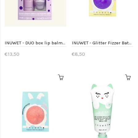
INUWET - DUO box lip balm MARSHMALLOW - BLUEBERRY Nailpolisch
INUWET - Glitter Fizzer Bath Bomb - Bubble gum / purple
€13,50
€8,50