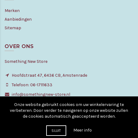
Merken
Aanbiedingen
Sitemap
OVER ONS
Something New Store
Hoofdstraat 47, 6436 CB, Amstenrade
Telefoon: 06-17111633
info@somethingnew-store.nl
Onze website gebruikt cookies om uw winkelervaring te
verbeteren. Door verder te navigeren op onze website zullen
de cookies automatisch geaccepteerd worden.
© Copyright - All rights reserved. 2010 - 2026
Meer info
SLUIT