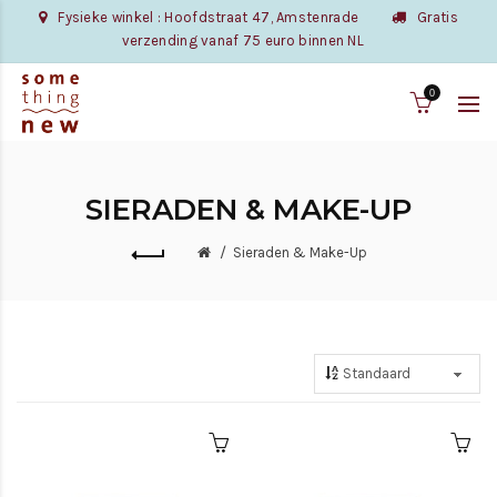
Fysieke winkel : Hoofdstraat 47, Amstenrade
Gratis
verzending vanaf 75 euro binnen NL
0
SIERADEN & MAKE-UP
Sieraden & Make-Up