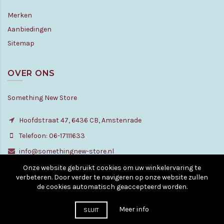
Merken
Aanbiedingen
Sitemap
OVER ONS
Something New Store
Hoofdstraat 47, 6436 CB, Amstenrade
Telefoon: 06-17111633
info@somethingnew-store.nl
Onze website gebruikt cookies om uw winkelervaring te
verbeteren. Door verder te navigeren op onze website zullen
de cookies automatisch geaccepteerd worden.
© Copyright - All rights reserved. 2010 - 2026
Meer info
SLUIT