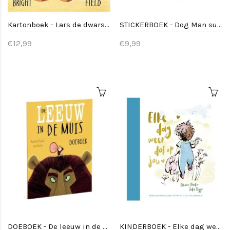
Kartonboek - Lars de dwarse dromedaris
STICKERBOEK - Dog Man supermaatjes
€12,99
€9,99
DOEBOEK - De leeuw in de muis
KINDERBOEK - Elke dag weer dol op jou