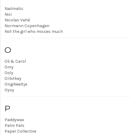
Nailmatic
Nici
Nicolas Vahé
Normann Copenhagen
Not the girl who misses much
O
Oli & Carol
Omy
Ooly
Orbitkey
OrigiNeeltje
Oyoy
P
Paddywax
Palm Pals
Paper Collective