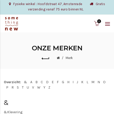
Fysieke winkel : Hoofdstraat 47, Amstenrade
Gratis
verzending vanaf 75 euro binnen NL
0
ONZE MERKEN
Merk
Overzicht:
&
A
B
C
D
E
F
G
H
I
J
K
L
M
N
O
P
R
S
T
U
V
W
Y
Z
&
&Klevering