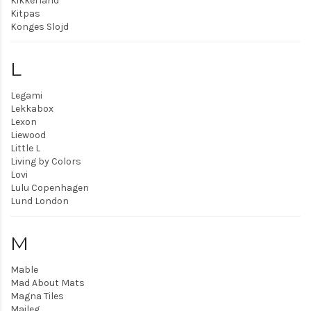
Kikkerland
Kitpas
Konges Slojd
L
Legami
Lekkabox
Lexon
Liewood
Little L
Living by Colors
Lovi
Lulu Copenhagen
Lund London
M
Mable
Mad About Mats
Magna Tiles
Maileg