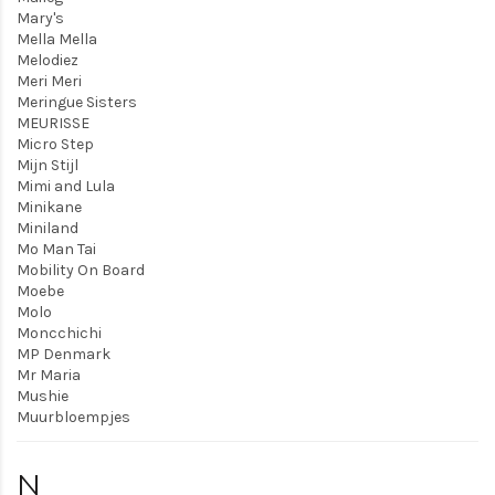
Mary's
Mella Mella
Melodiez
Meri Meri
Meringue Sisters
MEURISSE
Micro Step
Mijn Stijl
Mimi and Lula
Minikane
Miniland
Mo Man Tai
Mobility On Board
Moebe
Molo
Moncchichi
MP Denmark
Mr Maria
Mushie
Muurbloempjes
N