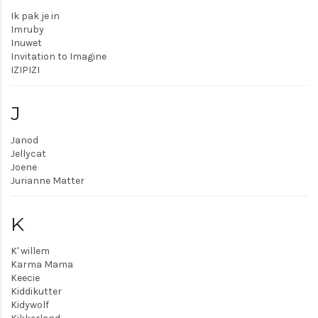
Ik pak je in
Imruby
Inuwet
Invitation to Imagine
IZIPIZI
J
Janod
Jellycat
Joene
Jurianne Matter
K
K' willem
Karma Mama
Keecie
Kiddikutter
Kidywolf