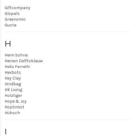
Giftcompany
Glopals
Greenomic
Gusta
H
Heim Söhne
Heinen Delftsblauw
Helio Ferretti
Hexbots
Hey Clay
Hindbag
HK Living
Holztiger
Hope & Joy
Hoptimist
Hübsch
I