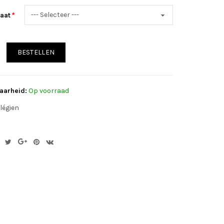
aat
BESTELLEN
aarheid:
Op voorraad
légien