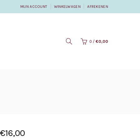
MIJN ACCOUNT
WINKELWAGEN
AFREKENEN
0
/
€0,00
€16,00