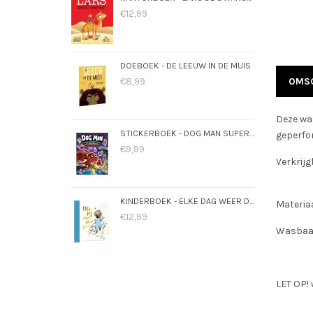
€12,99
DOEBOEK - DE LEEUW IN DE MUIS
€8,99
OMSC
Deze was
STICKERBOEK - DOG MAN SUPERMAATJES
geperfor
€9,99
Verkrijg
KINDERBOEK - ELKE DAG WEER DOL OP JOU
Materiaa
€12,99
Wasbaar
LET OP! 