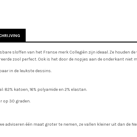
HRIJVING
bare sloffen van het Franse merk Collegièn zijn ideaal. Ze houden de
eerde zool perfect. Ook is het door de nopjes aan de onderkant niet mee
baar in de leukste dessins.
l: 82% katoen, 16% polyamide en 2% elastan.
 op 30 graden.
we adviseren één maat groter te nemen, ze vallen kleiner uit dan de 