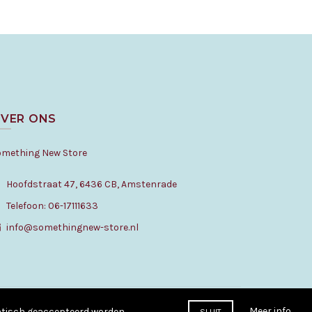
VER ONS
omething New Store
Hoofdstraat 47, 6436 CB, Amstenrade
Telefoon: 06-17111633
info@somethingnew-store.nl
Meer info
matisch geaccepteerd worden.