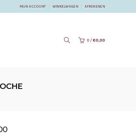
MIJN ACCOUNT
WINKELWAGEN
AFREKENEN
0
/
€0,00
IOCHE
00