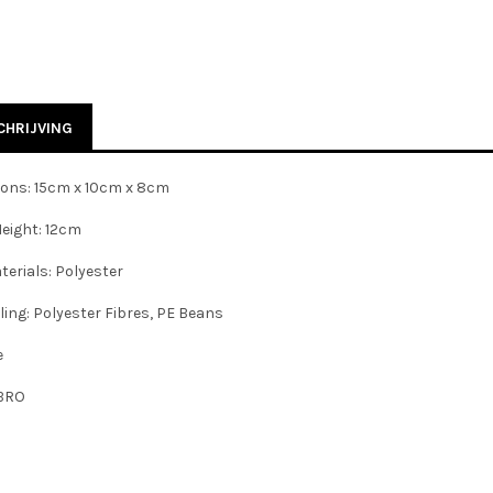
HRIJVING
ons: 15cm x 10cm x 8cm
Height: 12cm
erials: Polyester
lling: Polyester Fibres, PE Beans
e
BRO