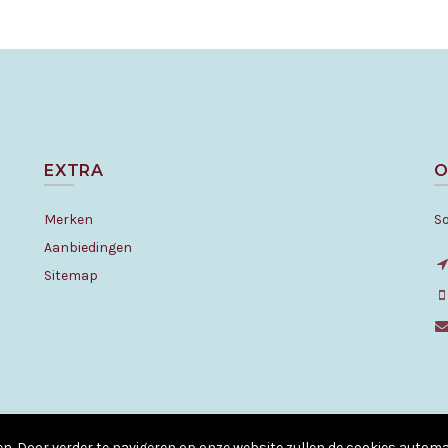
EXTRA
O
Merken
S
Aanbiedingen
Sitemap
© Copyright - All rights reserved. 2010 - 2026
en. Door verder te navigeren op onze website zullen de cookies auto