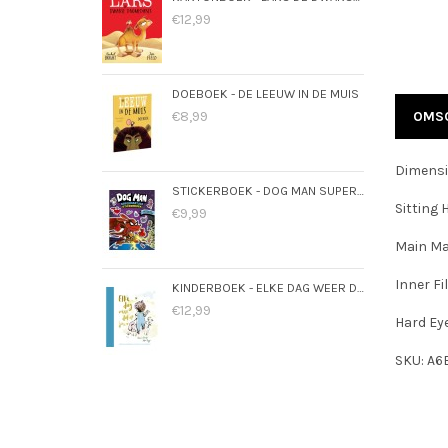
€12,99
DOEBOEK - DE LEEUW IN DE MUIS
€8,99
OMSC
Dimensi
STICKERBOEK - DOG MAN SUPERMAATJES
Sitting 
€9,99
Main Mat
Inner Fi
KINDERBOEK - ELKE DAG WEER DOL OP JOU
€12,99
Hard Ey
SKU: A6