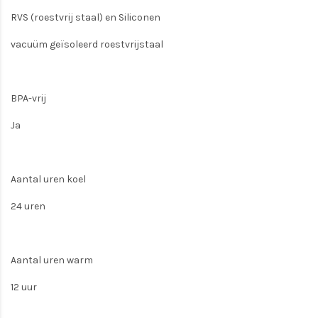
RVS (roestvrij staal) en Siliconen
vacuüm geïsoleerd roestvrijstaal
BPA-vrij
Ja
Aantal uren koel
24 uren
Aantal uren warm
12 uur