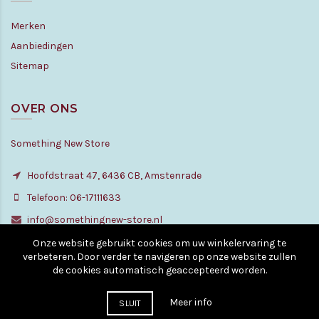
Merken
Aanbiedingen
Sitemap
OVER ONS
Something New Store
Hoofdstraat 47, 6436 CB, Amstenrade
Telefoon: 06-17111633
info@somethingnew-store.nl
Onze website gebruikt cookies om uw winkelervaring te
verbeteren. Door verder te navigeren op onze website zullen
de cookies automatisch geaccepteerd worden.
© Copyright - All rights reserved. 2010 - 2026
Meer info
SLUIT