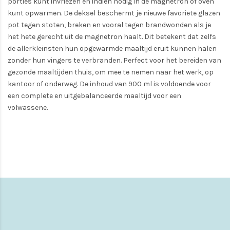
porties kunt invriezen en indien nodig in de magnetron of oven
kunt opwarmen. De deksel beschermt je nieuwe favoriete glazen
pot tegen stoten, breken en vooral tegen brandwonden als je
het hete gerecht uit de magnetron haalt. Dit betekent dat zelfs
de allerkleinsten hun opgewarmde maaltijd eruit kunnen halen
zonder hun vingers te verbranden. Perfect voor het bereiden van
gezonde maaltijden thuis, om mee te nemen naar het werk, op
kantoor of onderweg. De inhoud van 900 ml is voldoende voor
een complete en uitgebalanceerde maaltijd voor een
volwassene.