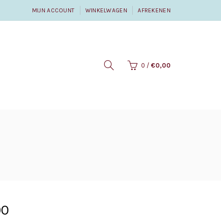
MIJN ACCOUNT
WINKELWAGEN
AFREKENEN
0
/
€0,00
00