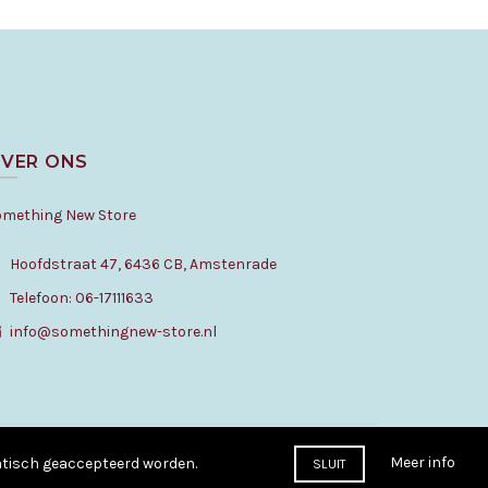
VER ONS
omething New Store
Hoofdstraat 47, 6436 CB, Amstenrade
Telefoon: 06-17111633
info@somethingnew-store.nl
Meer info
matisch geaccepteerd worden.
SLUIT