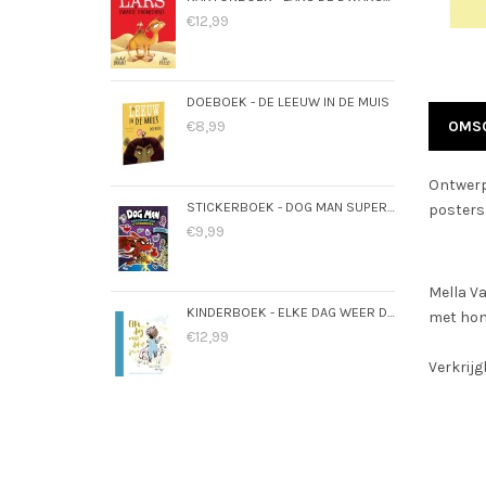
€12,99
DOEBOEK - DE LEEUW IN DE MUIS
€8,99
OMSC
Ontwerpe
STICKERBOEK - DOG MAN SUPERMAATJES
posters.
€9,99
Mella V
KINDERBOEK - ELKE DAG WEER DOL OP JOU
met hon
€12,99
Verkrijg