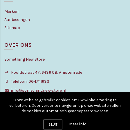
Merken
Aanbiedingen
Sitemap
OVER ONS
Something New Store
Hoofdstraat 47, 6436 CB, Amstenrade
Telefoon: 06-17111633
info@somethingnew-store.nl
Onze website gebruikt cookies om uw winkelervaring te
verbeteren. Door verder te navigeren op onze website zullen
de cookies automatisch geaccepteerd worden.
© Copyright - All rights reserved. 2010 - 2026
Meer info
SLUIT