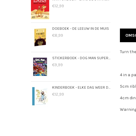
€12,99
DOEBOEK - DE LEEUW IN DE MUIS
€8,99
OMSC
Turn the
STICKERBOEK - DOG MAN SUPERMAATJES
€9,99
4 in a p
5cm rib
KINDERBOEK - ELKE DAG WEER DOL OP JOU
€12,99
4cm dino
Warning