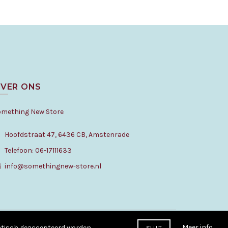
VER ONS
omething New Store
Hoofdstraat 47, 6436 CB, Amstenrade
Telefoon: 06-17111633
info@somethingnew-store.nl
Meer info
matisch geaccepteerd worden.