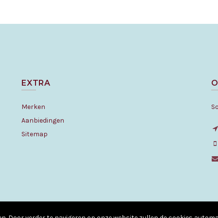
EXTRA
O
Merken
S
Aanbiedingen
Sitemap
© Copyright - All rights reserved. 2010 - 2026
en. Door verder te navigeren op onze website zullen de cookies auto