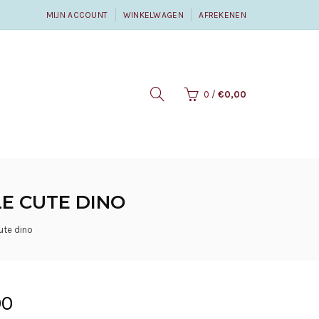
MIJN ACCOUNT
WINKELWAGEN
AFREKENEN
0
/
€0,00
LE CUTE DINO
ute dino
00