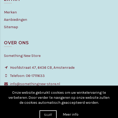
Merken
Aanbiedingen
Sitemap
OVER ONS
Something New Store
Hoofdstraat 47, 6436 CB, Amstenrade
Telefoon: 06-17111633
info@somethingnew-store.nl
Onze website gebruikt cookies om uw winkelervaring te
verbeteren. Door verder te navigeren op onze website zullen
de cookies automatisch geaccepteerd worden.
© Copyright - All rights reserved. 2010 - 2026
Meer info
SLUIT