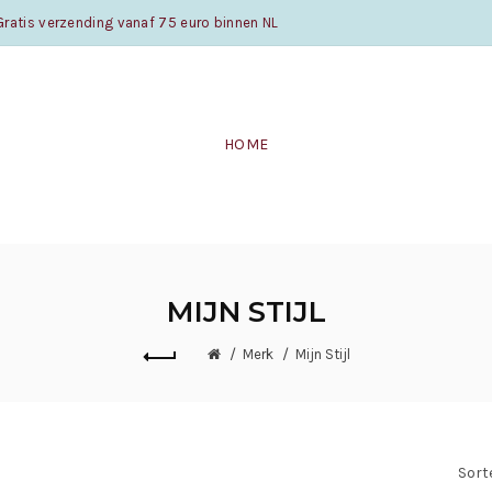
atis verzending vanaf 75 euro binnen NL
HOME
MIJN STIJL
Merk
Mijn Stijl
Sort