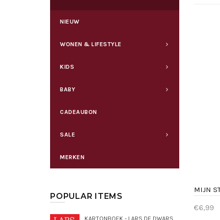
NIEUW
WONEN & LIFESTYLE
KIDS
BABY
CADEAUBON
SALE
MERKEN
POPULAR ITEMS
€6,99
KARTONBOEK - LARS DE DWARSE DROMEDARIS