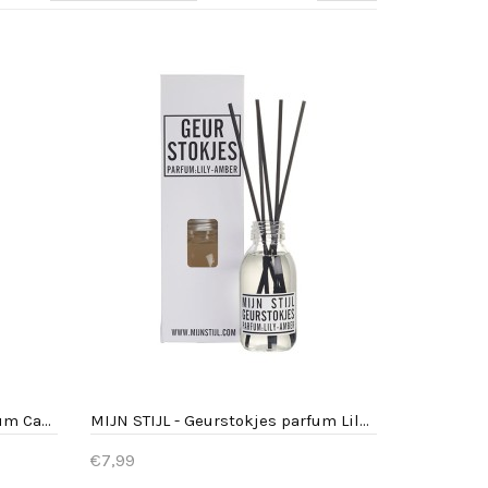
MIJN STIJL - Geurstokjes parfum Cashmere
MIJN STIJL - Geurstokjes parfum Lily Amber
€7,99