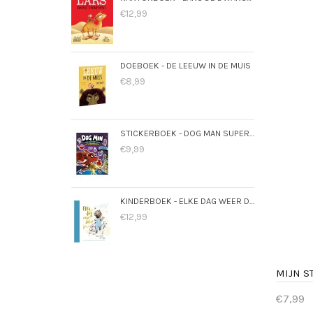
Best
€12,99
DOEBOEK - DE LEEUW IN DE MUIS
€8,99
STICKERBOEK - DOG MAN SUPERMAATJES
€9,99
KINDERBOEK - ELKE DAG WEER DOL OP JOU
€12,99
€7,99