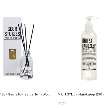
ellen
Bestellen
MIJN STIJL - Geurstokjes parfum Woods
€5,99