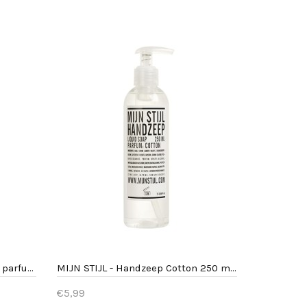
Bestellen
MIJN STIJL - Handzeep 250 ml parfum Aloe Vera transparant
MIJN STIJL - Handzeep Cotton 250 ml transparante fles
€5,99