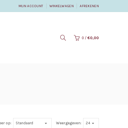
MIJN ACCOUNT
WINKELWAGEN
AFREKENEN
0
/
€0,00
eer op:
Weergegeven: