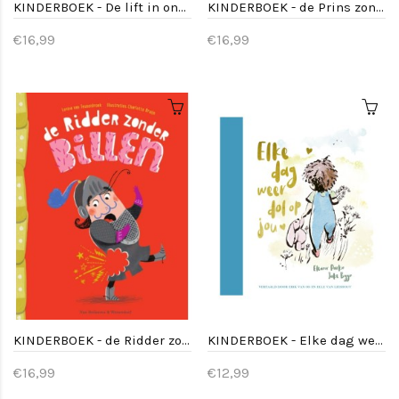
KINDERBOEK - De lift in onze flat
KINDERBOEK - de Prins zonder billen - 3jr+
€16,99
€16,99
KINDERBOEK - de Ridder zonder billen - 3jr+
KINDERBOEK - Elke dag weer dol op jou
€16,99
€12,99