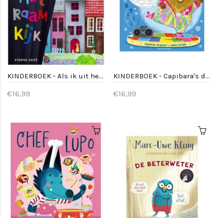
KINDERBOEK - Als ik uit het raam kijk - 4jr+
KINDERBOEK - Capibara's discodromen
€16,99
€16,99