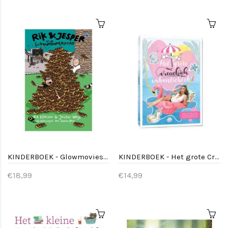
KINDERBOEK - Glowmovies 4 - Rik en Jesper en de frikandelbroodjescrisis
KINDERBOEK - Het grote CreaChick vakantieboek 2
€18,99
€14,99