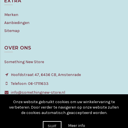
EXTRA
Merken
Aanbiedingen
Sitemap
OVER ONS
Something New Store
Hoofdstraat 47, 6436 CB, Amstenrade
Telefoon: 06-17111633
info@somethingnew-store.nl
Onze website gebruikt cookies om uw winkelervaring te
verbeteren. Door verder te navigeren op onze website zullen
de cookies automatisch geaccepteerd worden.
© Copyright - All rights reserved. 2010 - 2026
Meer info
SLUIT