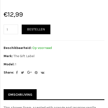
€12,99
BESTELLEN
Beschikbaarheid:
Op voorraad
Merk:
The Gift Label
Model:
1
Share:
OMSCHRIJVING
This shower foam, scented with orange and jasmine vanilla,