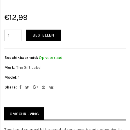
€12,99
BESTELLEN
Beschikbaarheid:
Op voorraad
Merk:
The Gift Label
Model:
1
Share:
OMSCHRIJVING
This hand soap with the scent of rosy peach and amber gently