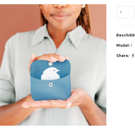
Beschikb
Model:
1
Share: