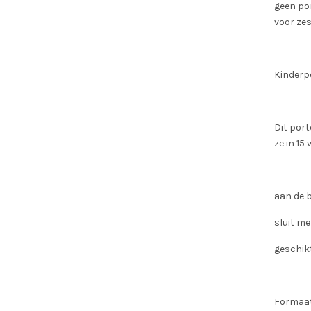
geen po
voor zes
Kinder
Dit port
ze in 15 
aan de 
sluit m
geschikt
Formaat: