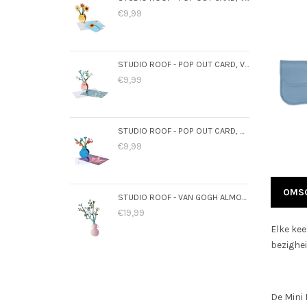
€9,99
STUDIO ROOF - POP OUT CARD, VAN GOGH ALMOND BLOSSOM
€9,99
STUDIO ROOF - POP OUT CARD, DUTCH MASTERS BOUQUET
€9,99
OMSC
STUDIO ROOF - VAN GOGH ALMOND BLOSSOM
€19,99
Elke kee
bezighei
De Mini 