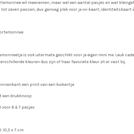
rtemonnee wil meenemen, maar wel een aantal pasjes en wat kleingeld
 tot zeven passen, dus genoeg plek voor je ov-kaart, identiteitskaart 
portemonnee
emonneetje is ook uitermate geschikt voor je eigen mini me. Leuk cad
verschillende kleuren dus zijn of haar favoriete kleur zit er vast bij.
binnenkant een print van een kuikentje
et een drukknoop
 voor 6 à 7 pasjes
 10,5 x 7 cm