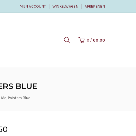
MIJN ACCOUNT
WINKELWAGEN
AFREKENEN
0
/
€0,00
TERS BLUE
 Me, Painters Blue
50