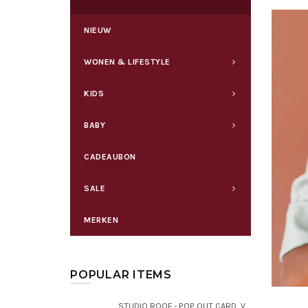
NIEUW
WONEN & LIFESTYLE
KIDS
BABY
CADEAUBON
SALE
MERKEN
POPULAR ITEMS
STUDIO ROOF - POP OUT CARD, VAN GOGH FLOWERS