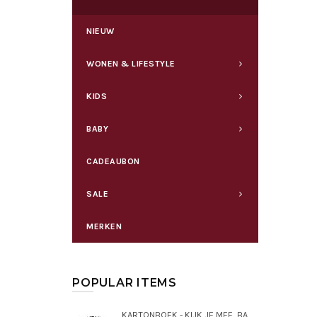
NIEUW
WONEN & LIFESTYLE
KIDS
BABY
CADEAUBON
SALE
MERKEN
POPULAR ITEMS
KARTONBOEK - KIJK JE MEE, BABY LEPORELLO, 6-9 MAANDEN