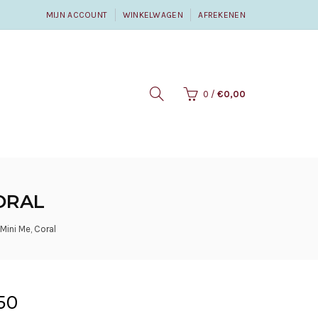
MIJN ACCOUNT
WINKELWAGEN
AFREKENEN
0
/
€0,00
CORAL
Mini Me, Coral
50