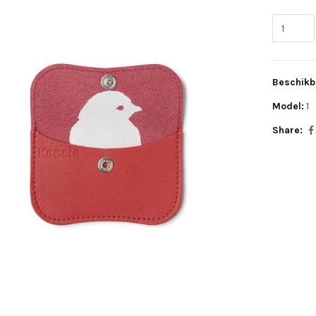
Beschikb
Model:
1
Share: