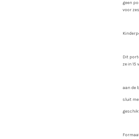
geen po
voor zes
Kinder
Dit port
ze in 15 
aan de 
sluit m
geschikt
Formaat: