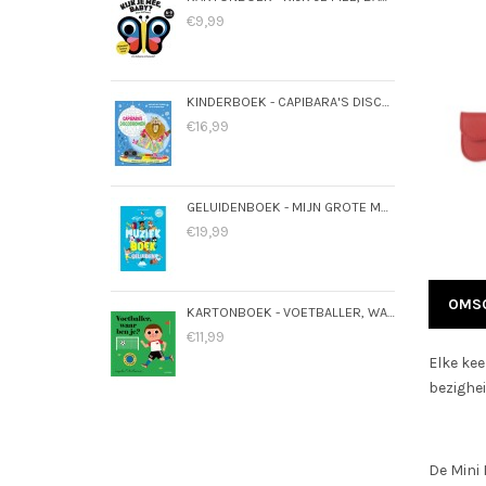
€9,99
KINDERBOEK - CAPIBARA'S DISCODROMEN
€16,99
GELUIDENBOEK - MIJN GROTE MUZIEKBOEK MET GELUIDEN
€19,99
OMSC
KARTONBOEK - VOETBALLER, WAAR BEN JE? 18 MND+
€11,99
Elke kee
bezighei
De Mini 