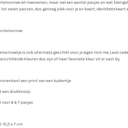
rtemonnee wil meenemen, maar wel een aantal pasjes en wat kleingeld
 tot zeven passen, dus genoeg plek voor je ov-kaart, identiteitskaart 
portemonnee
emonneetje is ook uitermate geschikt voor je eigen mini me. Leuk cad
verschillende kleuren dus zijn of haar favoriete kleur zit er vast bij.
binnenkant een print van een kuikentje
et een drukknoop
 voor 6 à 7 pasjes
 10,5 x 7 cm