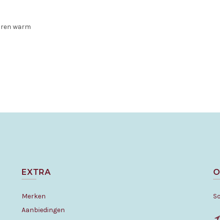
uren warm
EXTRA
O
Merken
S
Aanbiedingen