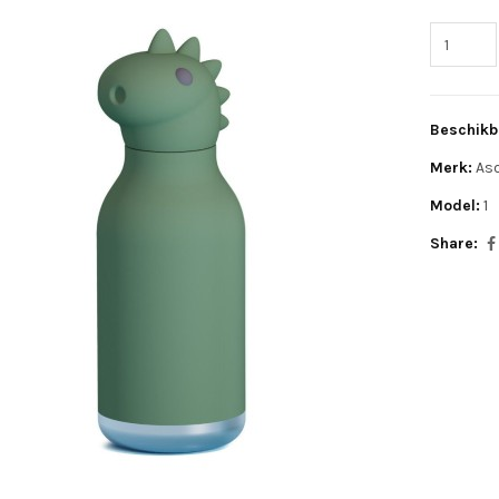
Beschikb
Merk:
As
Model:
1
Share: