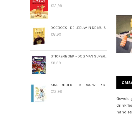
€12,99
DOEBOEK - DE LEEUW IN DE MUIS
€8,99
STICKERBOEK - DOG MAN SUPERMAATJES
€9,99
OMSC
KINDERBOEK - ELKE DAG WEER DOL OP JOU
€12,99
Geweldig
drinkfle
handjes 