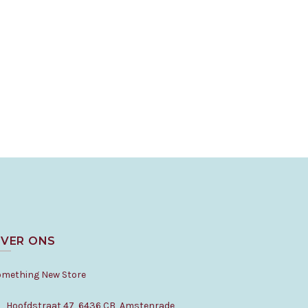
VER ONS
omething New Store
Hoofdstraat 47, 6436 CB, Amstenrade