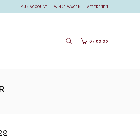
MIJN ACCOUNT
WINKELWAGEN
AFREKENEN
0
/
€0,00
R
99