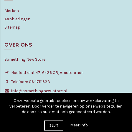
Merken
Aanbiedingen
Sitemap
OVER ONS
Something New Store
Hoofdstraat 47, 6436 CB, Amstenrade
Telefoon: 06-17111633
info@somethingnew-store.nl
Onze website gebruikt cookies om uw winkelervaring te
verbeteren. Door verder te navigeren op onze website zullen
de cookies automatisch geaccepteerd worden.
© Copyright - All rights reserved. 2010 - 2026
Meer info
SLUIT