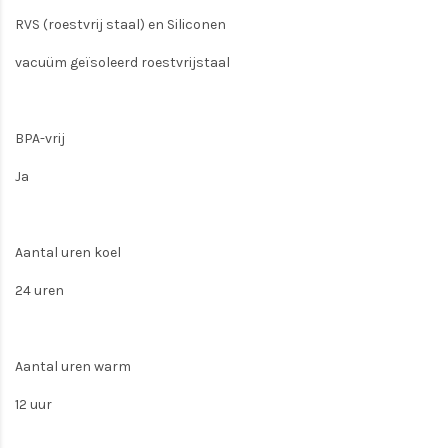
RVS (roestvrij staal) en Siliconen
vacuüm geïsoleerd roestvrijstaal
BPA-vrij
Ja
Aantal uren koel
24 uren
Aantal uren warm
12 uur