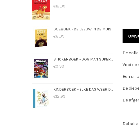
€12,99
DOEBOEK - DE LEEUW IN DE MUIS
€8,99
OMSC
De colle
STICKERBOEK - DOG MAN SUPERMAATJES
Vind de s
€9,99
Een sili
De diepe
KINDERBOEK - ELKE DAG WEER DOL OP JOU
€12,99
De afge
Details: