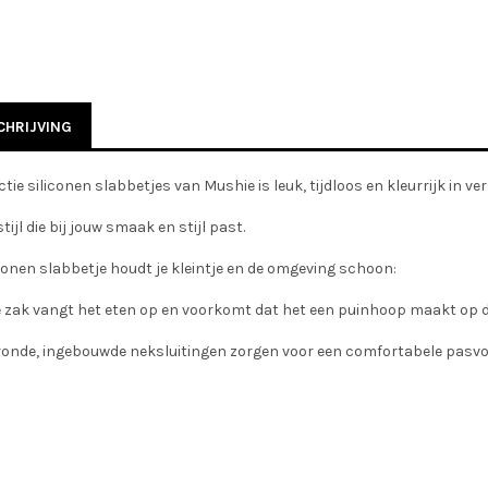
HRIJVING
ctie siliconen slabbetjes van Mushie is leuk, tijdloos en kleurrijk in ve
tijl die bij jouw smaak en stijl past.
conen slabbetje houdt je kleintje en de omgeving schoon:
 zak vangt het eten op en voorkomt dat het een puinhoop maakt op de
ronde, ingebouwde neksluitingen zorgen voor een comfortabele pasv