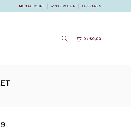
MIJN ACCOUNT
WINKELWAGEN
AFREKENEN
0
/
€0,00
KET
99