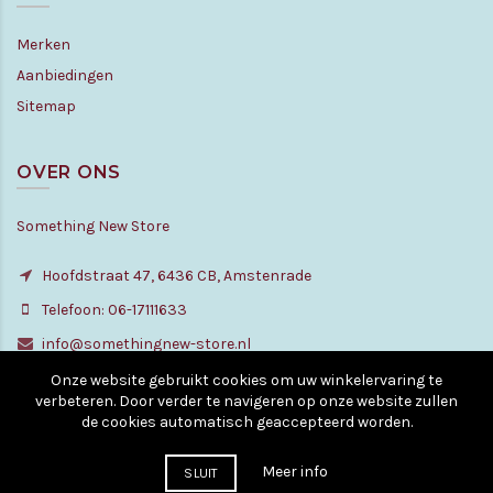
Merken
Aanbiedingen
Sitemap
OVER ONS
Something New Store
Hoofdstraat 47, 6436 CB, Amstenrade
Telefoon: 06-17111633
info@somethingnew-store.nl
Onze website gebruikt cookies om uw winkelervaring te
verbeteren. Door verder te navigeren op onze website zullen
de cookies automatisch geaccepteerd worden.
© Copyright - All rights reserved. 2010 - 2026
Meer info
SLUIT