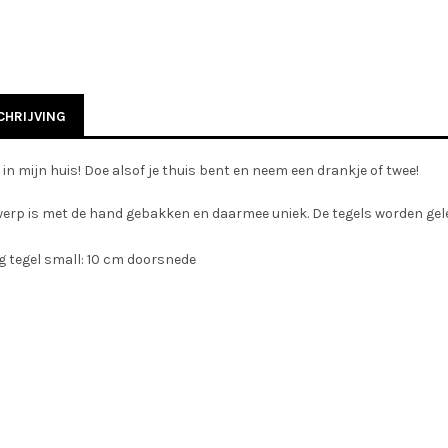
HRIJVING
n mijn huis! Doe alsof je thuis bent en neem een drankje of twee!
werp is met de hand gebakken en daarmee uniek. De tegels worden ge
g tegel small: 10 cm doorsnede