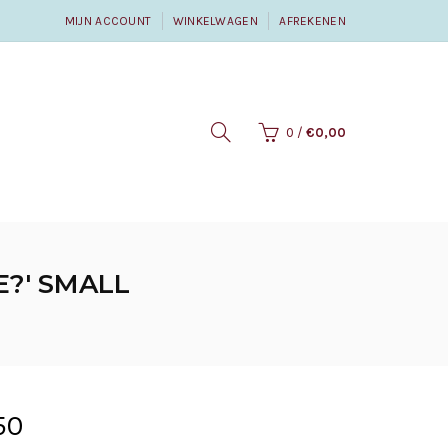
MIJN ACCOUNT
WINKELWAGEN
AFREKENEN
0
/
€0,00
E?' SMALL
50