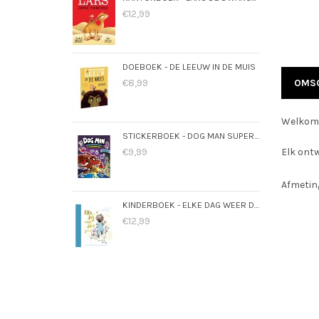
€12,99
DOEBOEK - DE LEEUW IN DE MUIS
€8,99
OMSC
Welkom i
STICKERBOEK - DOG MAN SUPERMAATJES
€9,99
Elk ont
Afmetin
KINDERBOEK - ELKE DAG WEER DOL OP JOU
€12,99