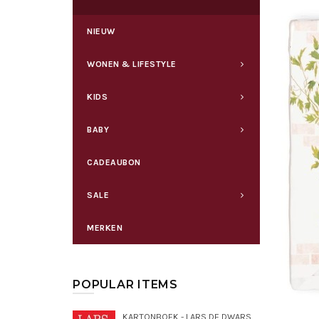
NIEUW
WONEN & LIFESTYLE
KIDS
BABY
CADEAUBON
SALE
MERKEN
POPULAR ITEMS
KARTONBOEK - LARS DE DWARSE DROMEDARIS