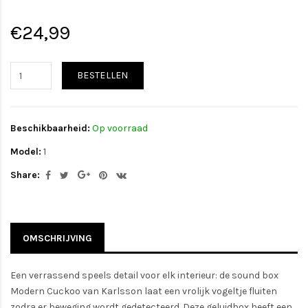
€24,99
BESTELLEN
Beschikbaarheid:
Op voorraad
Model:
1
Share:
OMSCHRIJVING
Een verrassend speels detail voor elk interieur: de sound box
Modern Cuckoo van Karlsson laat een vrolijk vogeltje fluiten
zodra er beweging wordt gedetecteerd. Deze geluidbox heeft een