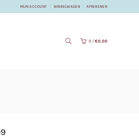
MIJN ACCOUNT
WINKELWAGEN
AFREKENEN
0
/
€0,00
99