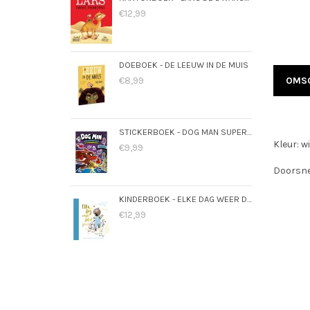
€12,99
DOEBOEK - DE LEEUW IN DE MUIS
€8,99
OMSC
STICKERBOEK - DOG MAN SUPERMAATJES
Kleur: wi
€9,99
Doorsne
KINDERBOEK - ELKE DAG WEER DOL OP JOU
€12,99