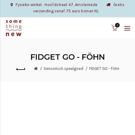
Fysieke winkel : Hoofdstraat 47, Amstenrade
Gratis
verzending vanaf 75 euro binnen NL
0
FIDGET GO - FÖHN
Sensorisch speelgoed
FIDGET GO - Föhn