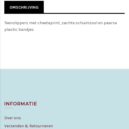
OMSCHRIJVING
Teenslippers met cheetaprint, zachte schuimzool en paarse
plastic bandjes.
INFORMATIE
Over ons
Verzenden & Retourneren