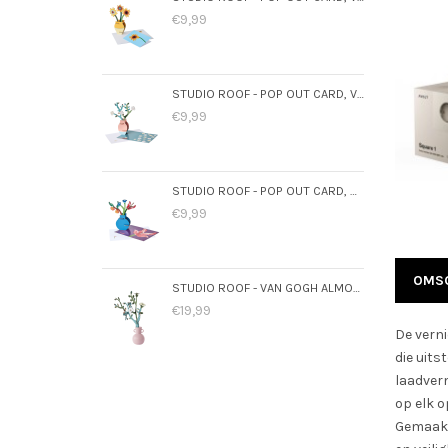
€9,99
STUDIO ROOF - POP OUT CARD, VAN GOGH ALMOND BLOSSOM
€9,99
STUDIO ROOF - POP OUT CARD, DUTCH MASTERS BOUQUET
€9,99
OMSC
STUDIO ROOF - VAN GOGH ALMOND BLOSSOM
€19,99
De vern
die uits
laadverm
op elk 
Gemaakt