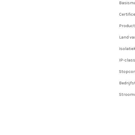
Basism
Certific
Product
Land va
Isolatie
IP-class
Stopco
Bedrijf
Stroomv