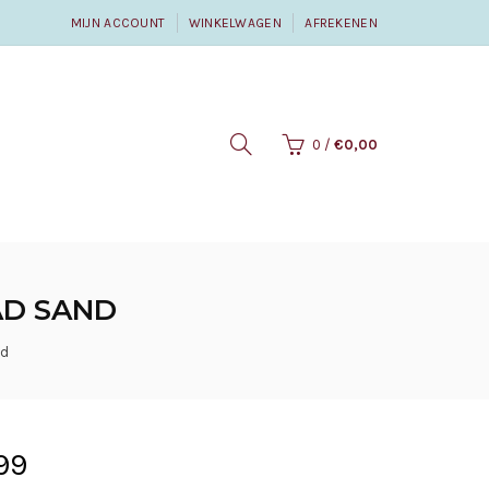
MIJN ACCOUNT
WINKELWAGEN
AFREKENEN
0
/
€0,00
AD SAND
nd
99