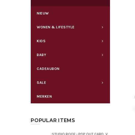
NIEUW
WONEN & LIFESTYLE
KIDS
BABY
CADEAUBON
SALE
MERKEN
POPULAR ITEMS
STUDIO ROOF - POP OUT CARD, VAN GOGH FLOWERS