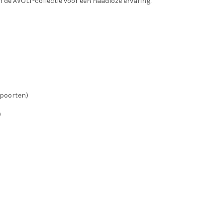
in de AVOLT-collectie voor een naadloze ervaring.
 poorten)
)