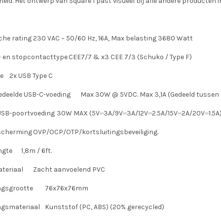
gheid. Het ontwerp van Square 1 past visueel bij alle andere producten 
che rating
230 VAC ~ 50/60 Hz, 16A, Max belasting 3680 Watt
- en stopcontacttype
CEE7/7 & x3 CEE 7/3 (Schuko / Type F)
e
2x USB Type C
gedeelde USB-C-voeding
Max 30W @ 5VDC. Max 3,1A (Gedeeld tussen
USB-poortvoeding
30W MAX (5V⎓3A/9V⎓3A/12V⎓2.5A/15V⎓2A/20V⎓1.5A
scherming
OVP/OCP/OTP/kortsluitingsbeveiliging.
ngte
1,8m / 6ft.
teriaal
Zacht aanvoelend PVC
ngsgrootte
76x76x76mm
ngsmateriaal
Kunststof (PC, ABS) (20% gerecycled)