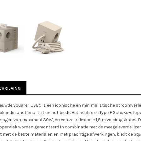
HRIJVING
ieuwde Square 1 USBC is een iconische en minimalistische stroomver
tekende functionaliteit en nut biedt. Het heeft drie Type F Schuko-s
ogen van maximaal 30W, en een zeer flexibele 1,8 m voedingskabel. De
oppervlak worden gemonteerd in combinatie met de meegeleverde ijzer
 met de beste materialen en met prachtige afwerkingen, biedt de Squ