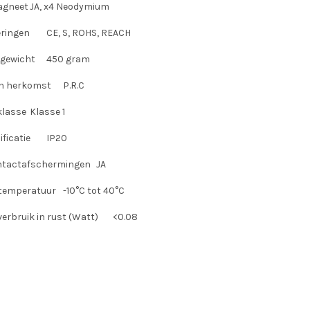
agneet
JA, x4 Neodymium
eringen
CE, S, ROHS, REACH
gewicht
450 gram
n herkomst
P.R.C
klasse
Klasse 1
ificatie
IP20
ntactafschermingen
JA
stemperatuur
-10°C tot 40°C
erbruik in rust (Watt)
<0.08