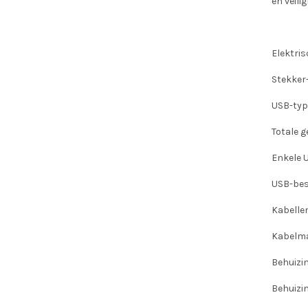
en veili
Elektris
Stekker
USB-typ
Totale 
Enkele 
USB-be
Kabelle
Kabelma
Behuizi
Behuizi