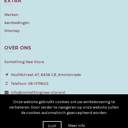
EXTRA
Merken
Aanbiedingen
Sitemap
OVER ONS
Something New Store
Hoofdstraat 47, 6436 CB, Amstenrade
Telefoon: 06-17111633
info@somethingnew-store.nl
Onze website gebruikt cookies om uw winkelervaring te
verbeteren. Door verder te navigeren op onze website zullen
de cookies automatisch geaccepteerd worden.
© Copyright - All rights reserved. 2010 - 2026
Meer info
SLUIT