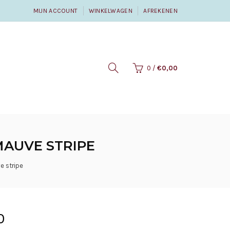
MIJN ACCOUNT
WINKELWAGEN
AFREKENEN
0
/
€0,00
MAUVE STRIPE
e stripe
0