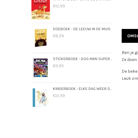
€12,99
DOEBOEK - DE LEEUW IN DE MUIS
€8,99
OMSC
Ben je g
STICKERBOEK - DOG MAN SUPERMAATJES
Ze doen 
€9,99
De beken
Leuk om 
KINDERBOEK - ELKE DAG WEER DOL OP JOU
€12,99