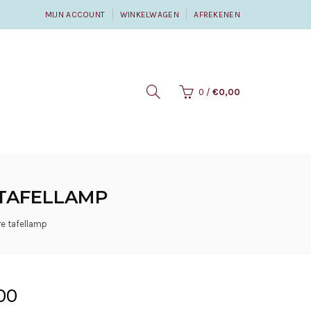
MIJN ACCOUNT
WINKELWAGEN
AFREKENEN
0
/
€0,00
 TAFELLAMP
re tafellamp
00