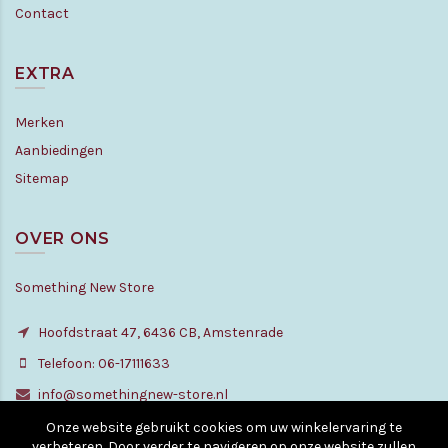
Contact
EXTRA
Merken
Aanbiedingen
Sitemap
OVER ONS
Something New Store
Hoofdstraat 47, 6436 CB, Amstenrade
Telefoon: 06-17111633
info@somethingnew-store.nl
Onze website gebruikt cookies om uw winkelervaring te
verbeteren. Door verder te navigeren op onze website zullen