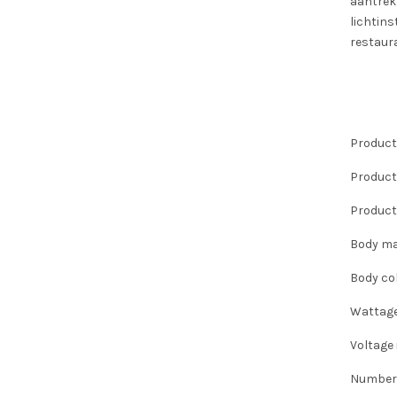
aantrekk
lichtins
restaura
Product
Product
Product
Body ma
Body co
Wattag
Voltage 
Number 