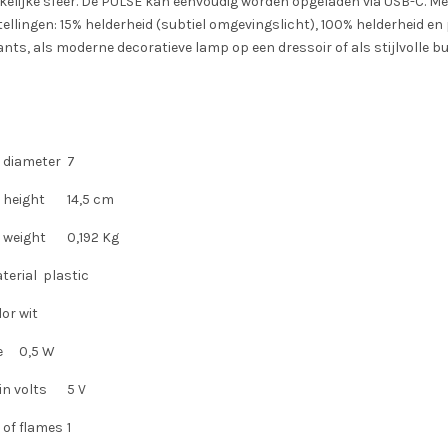
elijke sfeer. De PULSE kan eenvoudig worden opgeladen via USB-C. Met
tellingen: 15% helderheid (subtiel omgevingslicht), 100% helderheid en 
nts, als moderne decoratieve lamp op een dressoir of als stijlvolle b
 diameter
7
 height
14,5 cm
 weight
0,192 Kg
terial
plastic
lor
wit
e
0,5 W
in volts
5 V
of flames
1