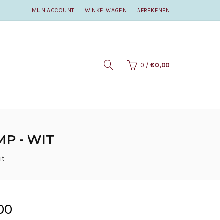
MIJN ACCOUNT
WINKELWAGEN
AFREKENEN
0
/
€0,00
P - WIT
it
00