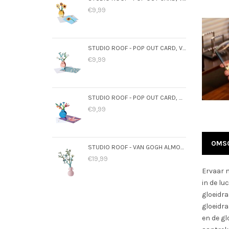
€9,99
STUDIO ROOF - POP OUT CARD, VAN GOGH ALMOND BLOSSOM
€9,99
STUDIO ROOF - POP OUT CARD, DUTCH MASTERS BOUQUET
€9,99
OMSC
STUDIO ROOF - VAN GOGH ALMOND BLOSSOM
€19,99
Ervaar m
in de lu
gloeidra
gloeidr
en de gl