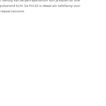
 behulp van de aanraaksensor kun je kiezen uit drie
pulserend licht. De PULSE is ideaal als tafellamp voor
ureauaccessoire.