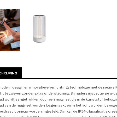
HRIJVING
odern design en innovatieve verlichtingstechnologie met de nieuwe P
cht te zweven zonder extra ondersteuning. Bij nadere inspectie zie je da
ad wordt aangetrokken door een magneet die in de kunststof behuizin
aad van de magneet worden losgemaakt en in het licht worden bewog
oeidraad opnieuw worden ingesteld. Dankzij de IP54-classificatie creë