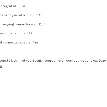
integrated
Ja
 capacity in mAh
1500 mAh
charging time in hours
2,5 h
 runtime in hours
12 h
of connection cable
1 m
wenste kleur niet voorradig, neem dan even contact met ons op. Deze k
n.