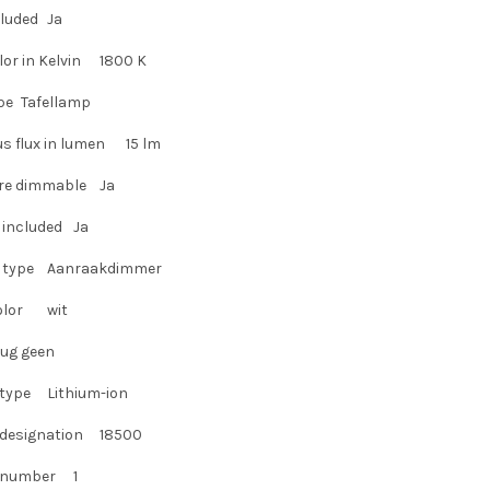
cluded
Ja
lor in Kelvin
1800 K
pe
Tafellamp
s flux in lumen
15 lm
re dimmable
Ja
included
Ja
type
Aanraakdimmer
olor
wit
lug
geen
 type
Lithium-ion
 designation
18500
 number
1