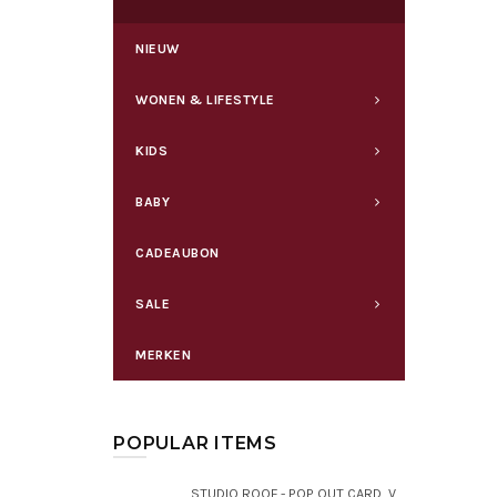
NIEUW
WONEN & LIFESTYLE
KIDS
BABY
CADEAUBON
SALE
MERKEN
POPULAR ITEMS
STUDIO ROOF - POP OUT CARD, VAN GOGH FLOWERS