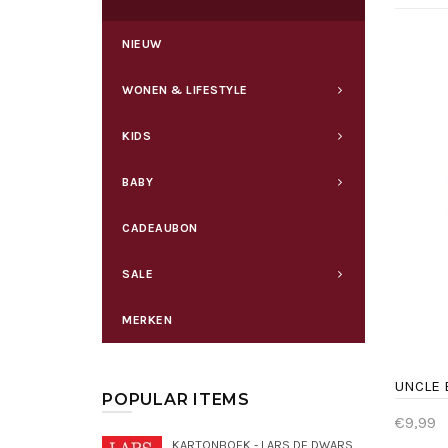
NIEUW
WONEN & LIFESTYLE
KIDS
BABY
CADEAUBON
SALE
MERKEN
POPULAR ITEMS
€9,99
KARTONBOEK - LARS DE DWARSE DROMEDARIS