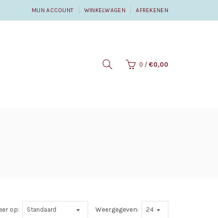
MIJN ACCOUNT
WINKELWAGEN
AFREKENEN
0
/
€0,00
eer op:
Weergegeven: