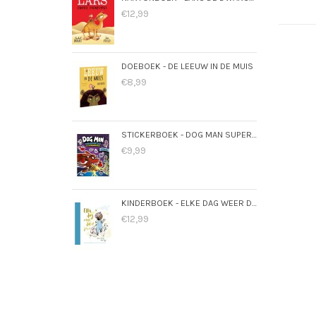
Best
€12,99
DOEBOEK - DE LEEUW IN DE MUIS
€8,99
STICKERBOEK - DOG MAN SUPERMAATJES
€9,99
KINDERBOEK - ELKE DAG WEER DOL OP JOU
€12,99